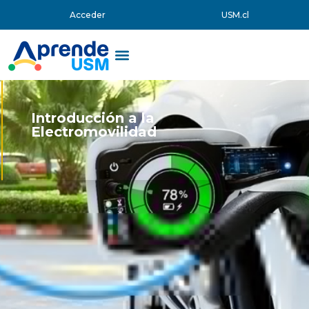
Acceder
USM.cl
Introducción a la
Electromovilidad